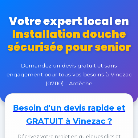
Votre expert local en
Installation douche
sécurisée pour senior
Demandez un devis gratuit et sans
engagement pour tous vos besoins à Vinezac
(07110) - Ardèche
Besoin d'un
devis rapide et
GRATUIT
à Vinezac ?
Décrivez votre projet en quelques clics et