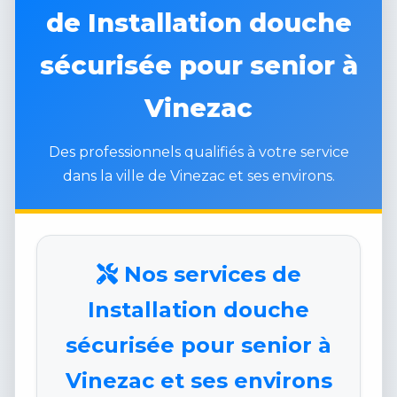
de Installation douche
sécurisée pour senior à
Vinezac
Des professionnels qualifiés à votre service
dans la ville de Vinezac et ses environs.
Nos services de
Installation douche
sécurisée pour senior à
Vinezac et ses environs