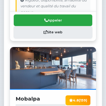
Rigueur, disponibilité, amabilité du
vendeur et qualité du travail du
poseur
Appeler
Site web
Mobalpa
4.8
(159)