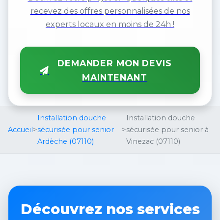
recevez des offres personnalisées de nos
experts locaux en moins de 24h !
DEMANDER MON DEVIS
MAINTENANT
Installation douche
Installation douche
Accueil
>
sécurisée pour senior
>
sécurisée pour senior à
Ardèche (07110)
Vinezac (07110)
Découvrez nos services