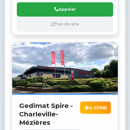
Appeler
Pas de site
Gedimat Spire -
4.2
(168)
Charleville-
Mézières