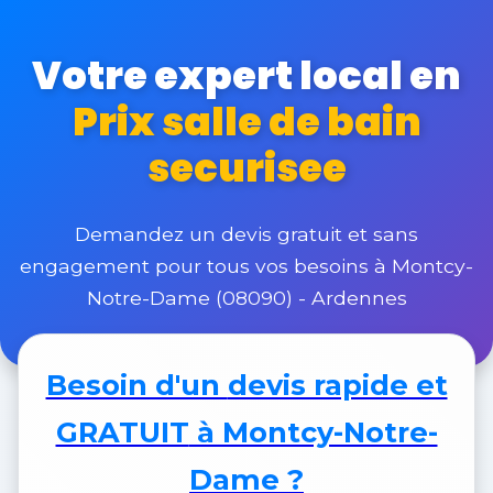
Votre expert local en
Prix salle de bain
securisee
Demandez un devis gratuit et sans
engagement pour tous vos besoins à Montcy-
Notre-Dame (08090) - Ardennes
Besoin d'un
devis rapide et
GRATUIT
à Montcy-Notre-
Dame ?