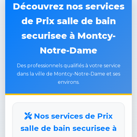
Découvrez nos services
de Prix salle de bain
securisee à Montcy-
Notre-Dame
Des professionnels qualifiés à votre service
dans la ville de Montcy-Notre-Dame et ses
environs.
Nos services de Prix
salle de bain securisee à