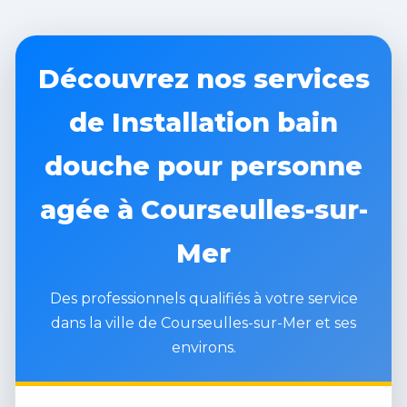
Découvrez nos services
de Installation bain
douche pour personne
agée à Courseulles-sur-
Mer
Des professionnels qualifiés à votre service
dans la ville de Courseulles-sur-Mer et ses
environs.