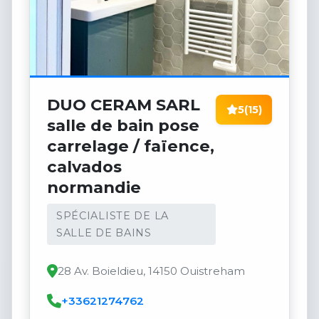
DUO CERAM SARL
5
(15)
salle de bain pose
carrelage / faïence,
calvados
normandie
SPÉCIALISTE DE LA
SALLE DE BAINS
28 Av. Boieldieu, 14150 Ouistreham
+33621274762