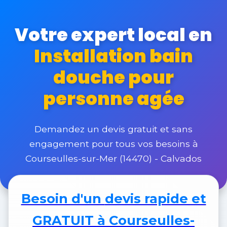
Votre expert local en
Installation bain
douche pour
personne agée
Demandez un devis gratuit et sans
engagement pour tous vos besoins à
Courseulles-sur-Mer (14470) - Calvados
Besoin d'un
devis rapide et
GRATUIT
à Courseulles-