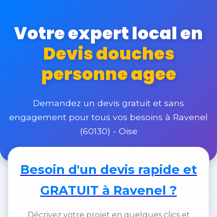
Votre expert local en
Devis douches
personne agee
Demandez un devis gratuit et sans
engagement pour tous vos besoins à Ravenel
(60130) - Oise
Besoin d'un
devis rapide et
GRATUIT
à Ravenel ?
Décrivez votre projet en quelques clics et