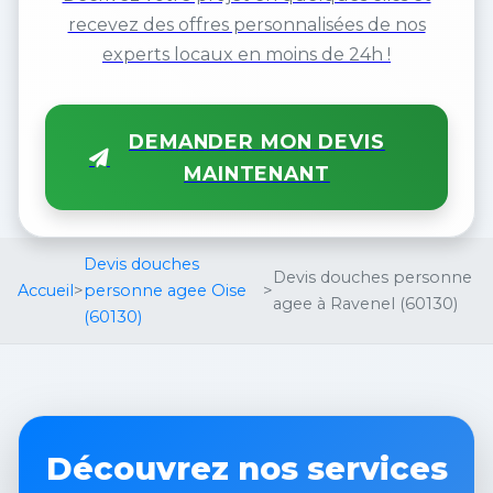
recevez des offres personnalisées de nos
experts locaux en moins de 24h !
DEMANDER MON DEVIS
MAINTENANT
Devis douches
Devis douches personne
Accueil
>
personne agee Oise
>
agee à Ravenel (60130)
(60130)
Découvrez nos services