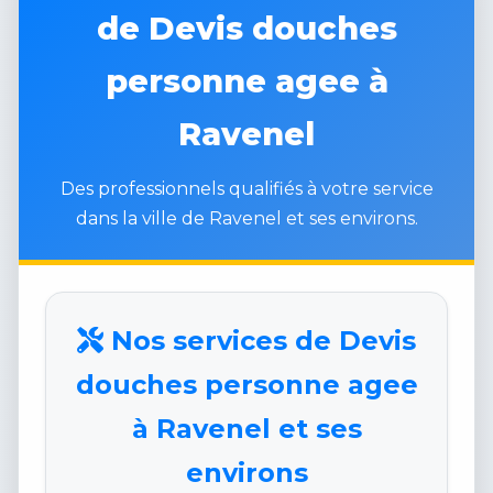
de Devis douches
personne agee à
Ravenel
Des professionnels qualifiés à votre service
dans la ville de Ravenel et ses environs.
Nos services de Devis
douches personne agee
à Ravenel et ses
environs