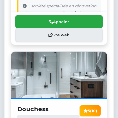
... société spécialisée en rénovation
et aménagement salle de bains.
Appeler
Site web
Douchess
5
(10)