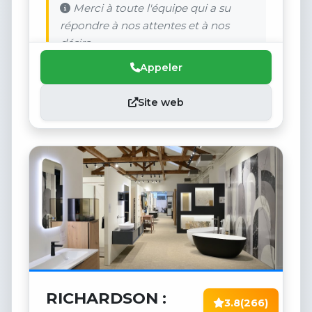
Merci à toute l'équipe qui a su
répondre à nos attentes et à nos
désirs.
Appeler
Site web
RICHARDSON :
3.8
(266)