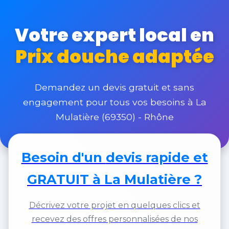
Votre expert local en
Prix douche adaptée
Demandez un devis gratuit et sans
engagement pour tous vos besoins à La
Mulatière (69350) - Rhône
Besoin d'un
devis rapide et
GRATUIT
à La Mulatière ?
Décrivez votre projet en quelques clics et
recevez des offres personnalisées de nos