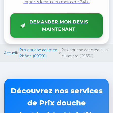
experts locaux en moins de 24h !
DEMANDER MON DEVIS
MAINTENANT
Prix douche adaptée
Prix douche adaptée à La
Accueil
>
>
Rhône (69350)
Mulatière (69350)
Découvrez nos services
de Prix douche