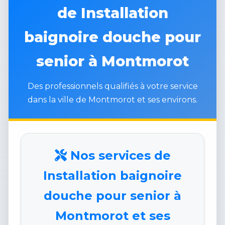
de Installation
baignoire douche pour
senior à Montmorot
Des professionnels qualifiés à votre service
dans la ville de Montmorot et ses environs.
Nos services de
Installation baignoire
douche pour senior à
Montmorot et ses