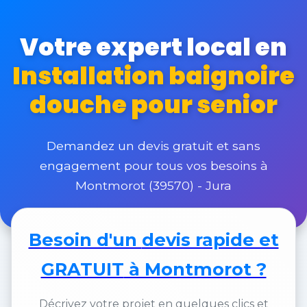
Votre expert local en
Installation baignoire
douche pour senior
Demandez un devis gratuit et sans
engagement pour tous vos besoins à
Montmorot (39570) - Jura
Besoin d'un
devis rapide et
GRATUIT
à Montmorot ?
Décrivez votre projet en quelques clics et