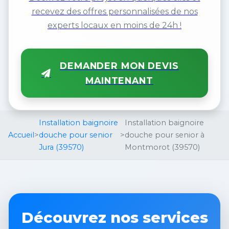
recevez des offres personnalisées de nos
experts locaux en moins de 24h !
DEMANDER MON DEVIS
MAINTENANT
Installation baignoire
Installation baignoire
Accueil
>
douche pour senior
>
douche pour senior à
Jura (39570)
Montmorot (39570)
Découvrez nos services